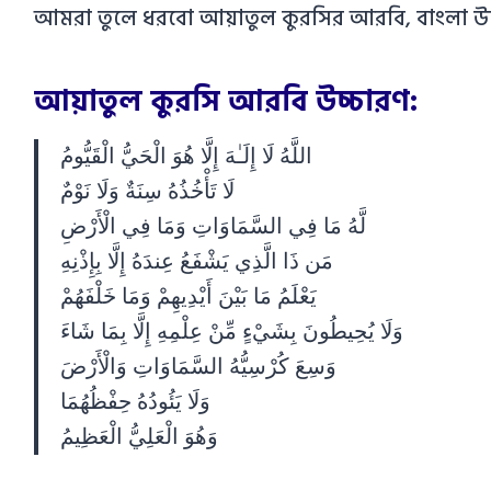
আমরা তুলে ধরবো আয়াতুল কুরসির আরবি, বাংলা উ
আয়াতুল কুরসি আরবি উচ্চারণ:
اللَّهُ لَا إِلَـٰهَ إِلَّا هُوَ الْحَيُّ الْقَيُّومُ
لَا تَأْخُذُهُ سِنَةٌ وَلَا نَوْمٌ
لَّهُ مَا فِي السَّمَاوَاتِ وَمَا فِي الْأَرْضِ
مَن ذَا الَّذِي يَشْفَعُ عِندَهُ إِلَّا بِإِذْنِهِ
يَعْلَمُ مَا بَيْنَ أَيْدِيهِمْ وَمَا خَلْفَهُمْ
وَلَا يُحِيطُونَ بِشَيْءٍ مِّنْ عِلْمِهِ إِلَّا بِمَا شَاءَ
وَسِعَ كُرْسِيُّهُ السَّمَاوَاتِ وَالْأَرْضَ
وَلَا يَئُودُهُ حِفْظُهُمَا
وَهُوَ الْعَلِيُّ الْعَظِيمُ