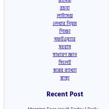
মাসিক
রচনা
লাইসেন্স
লেখার নিয়ম
শিক্ষা
সফটওয়্যার
সহবাস
সাধারণ জ্ঞান
সিলেট
স্বপ্নের ব্যাখ্যা
স্বাস্থ্য
Recent Post