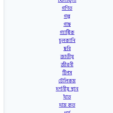
খেলাধুলা
গণিত
গল্প
গাছ
গ্যাস্ট্রিক
চুলকানি
ছবি
জাতীয়
জীবনী
টিপস
টেলিকম
দর্শনীয় স্থান
দাঁত
দাম কত