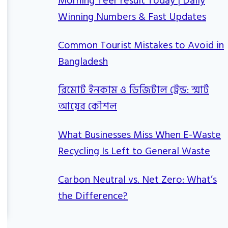
Morning Teer result Today | Daily
Winning Numbers & Fast Updates
Common Tourist Mistakes to Avoid in
Bangladesh
রিমোট ইনকাম ও ডিজিটাল ট্রেন্ড: স্মার্ট
আয়ের কৌশল
What Businesses Miss When E-Waste
Recycling Is Left to General Waste
Carbon Neutral vs. Net Zero: What’s
the Difference?