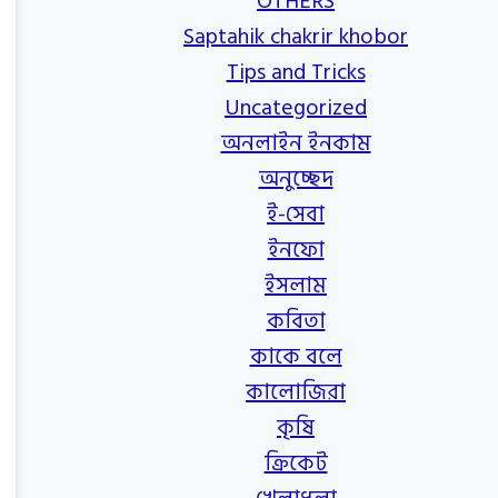
OTHERS
Saptahik chakrir khobor
Tips and Tricks
Uncategorized
অনলাইন ইনকাম
অনুচ্ছেদ
ই-সেবা
ইনফো
ইসলাম
কবিতা
কাকে বলে
কালোজিরা
কৃষি
ক্রিকেট