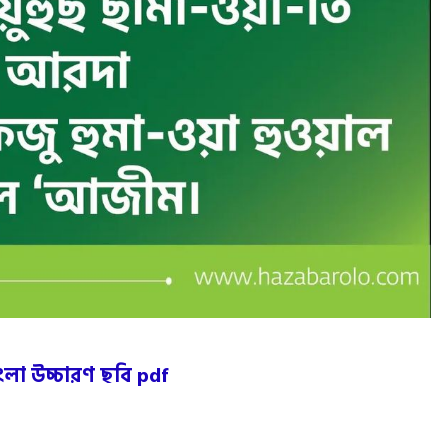
ংলা উচ্চারণ ছবি pdf