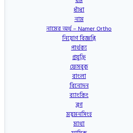
ধর্ম
ধাঁধা
নাম
নামের অর্থ – Namer Ortho
নিয়োগ বিজ্ঞপ্তি
পার্থক্য
প্রযুক্তি
ফেসবুক
বাংলা
বিনোদন
ব্যাংকিং
ব্লগ
ময়মনসিংহ
মাথা