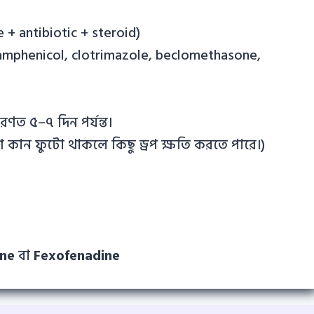
 + antibiotic + steroid)
amphenicol, clotrimazole, beclomethasone,
ণত ৫–৭ দিন পর্যন্ত।
রণ কান ফুটো থাকলে কিছু ড্রপ ক্ষতি করতে পারে।)
ine
বা
Fexofenadine