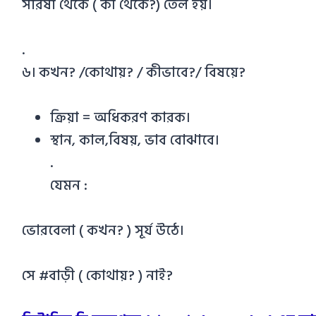
সরিষা থেকে ( কী থেকে?) তেল হয়।
.
৬। কখন? /কোথায়? / কীভাবে?/ বিষয়ে?
ক্রিয়া = অধিকরণ কারক।
স্থান, কাল,বিষয়, ভাব বোঝাবে।
.
যেমন :
ভোরবেলা ( কখন? ) সূর্য উঠে।
সে #বাড়ী ( কোথায়? ) নাই?