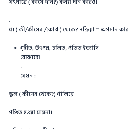
সৎপাত্রে ( কীসে দান?) কন্যা দান করিও।
.
৫। ( কী/কীসের /কোথা) থেকে? +ক্রিয়া = অপদান কা
গৃহীত, উৎপন্ন, চলিত, পতিত ইত্যাদি
বোঝাবে।
.
যেমন :
স্কুল ( কীসের থেকে?) পালিয়ে
পণ্ডিত হওয়া যায়না।