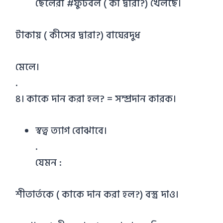
ছেলেরা #ফুটবল ( কী দ্বারা?) খেলছে।
টাকায় ( কীসের দ্বারা?) বাঘেরদুধ
মেলে।
.
৪। কাকে দান করা হল? = সম্প্রদান কারক।
স্বত্ব ত্যাগ বোঝাবে।
.
যেমন :
শীতার্তকে ( কাকে দান করা হল?) বস্ত্র দাও।