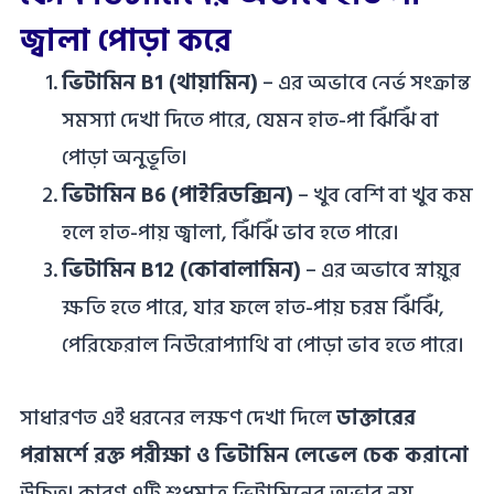
জ্বালা পোড়া করে
ভিটামিন B1 (থায়ামিন)
– এর অভাবে নের্ভ সংক্রান্ত
সমস্যা দেখা দিতে পারে, যেমন হাত-পা ঝিঁঝিঁ বা
পোড়া অনুভূতি।
ভিটামিন B6 (পাইরিডক্সিন)
– খুব বেশি বা খুব কম
হলে হাত-পায় জ্বালা, ঝিঁঝিঁ ভাব হতে পারে।
ভিটামিন B12 (কোবালামিন)
– এর অভাবে স্নায়ুর
ক্ষতি হতে পারে, যার ফলে হাত-পায় চরম ঝিঁঝিঁ,
পেরিফেরাল নিউরোপ্যাথি বা পোড়া ভাব হতে পারে।
সাধারণত এই ধরনের লক্ষণ দেখা দিলে
ডাক্তারের
পরামর্শে রক্ত পরীক্ষা ও ভিটামিন লেভেল চেক করানো
উচিত। কারণ এটি শুধুমাত্র ভিটামিনের অভাব নয়,