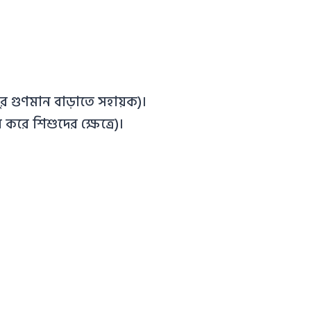
রাণুর গুণমান বাড়াতে সহায়ক)।
করে শিশুদের ক্ষেত্রে)।