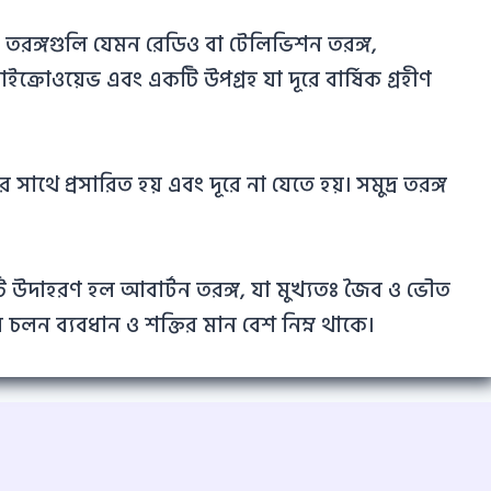
তরঙ্গগুলি যেমন রেডিও বা টেলিভিশন তরঙ্গ,
াইক্রোওয়েভ এবং একটি উপগ্রহ যা দূরে বার্ষিক গ্রহীণ
াথে প্রসারিত হয় এবং দূরে না যেতে হয়। সমুদ্র তরঙ্গ
কটি উদাহরণ হল আবার্টন তরঙ্গ, যা মুখ্যতঃ জৈব ও ভৌত
ং এর চলন ব্যবধান ও শক্তির মান বেশ নিম্ন থাকে।