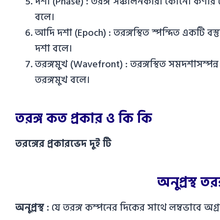
দশা (Phase) : তরঙ্গ সঞ্চালনকারী কোনো কণার 
বলে।
আদি দশা (Epoch) : তরঙ্গস্থিত স্পন্দিত একটি বস
দশা বলে।
তরঙ্গমুখ (Wavefront) : তরঙ্গস্থিত সমদশাসম্পন্
তরঙ্গমুখ বলে।
তরঙ্গ কত প্রকার ও কি কি
তরঙ্গের প্রকারভেদ দুই টি
অনুপ্রস্থ ত
অনুপ্রস্থ :
যে তরঙ্গ কম্পনের দিকের সাথে লম্বভাবে অগ্রস