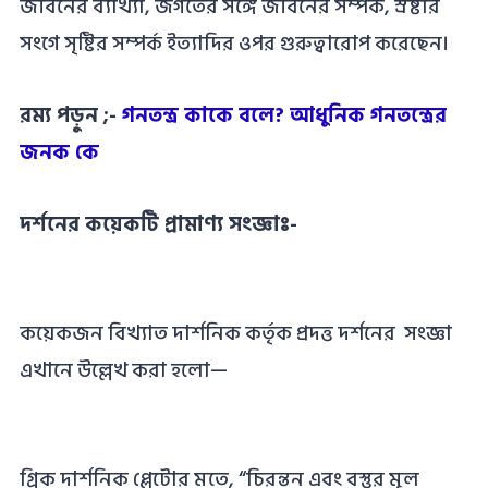
জীবনের ব্যাখ্যা, জগতের সঙ্গে জীবনের সম্পর্ক, স্রষ্টার
সংগে সৃষ্টির সম্পর্ক ইত্যাদির ওপর গুরুত্বারােপ করেছেন।
রম্য পড়ুন ;-
গনতন্ত্র কাকে বলে? আধুনিক গনতন্ত্রের
জনক কে
দর্শনের কয়েকটি প্রামাণ্য সংজ্ঞাঃ-
কয়েকজন বিখ্যাত দার্শনিক কর্তৃক প্রদত্ত দর্শনের সংজ্ঞা
এখানে উল্লেখ করা হলো—
গ্রিক দার্শনিক প্লেটোর মতে, “চিরন্তন এবং বস্তুর মূল