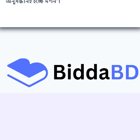
অনুসন্ধানই হচ্ছে দর্শন”।