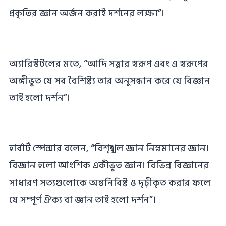
প্রকৃতির জ্ঞান অর্জন করাই দর্শনের লক্ষ্য”।
অ্যারিস্টটলের মতে, “আদি সত্ত্বার স্বরূপ এবং এ স্বরূপের
অঙ্গীভূত যে সব বৈশিষ্ট্য তার অনুসন্ধান করে যে বিজ্ঞান
তাই হলাে দর্শন”।
হার্বার্ট স্পেন্সার বলেন, “বিশৃঙ্খল জ্ঞান নিম্নমানের জ্ঞান।
বিজ্ঞান হলাে আংশিক একীভূত জ্ঞান। বিভিন্ন বিজ্ঞানের
সাধারণ সত্যগুলােকে অন্তর্নিবিষ্ট ও দৃঢ়ীকৃত করার ফলে
যে সম্পূর্ণ ঐক্য বা জ্ঞান তাই হলো দর্শন”।