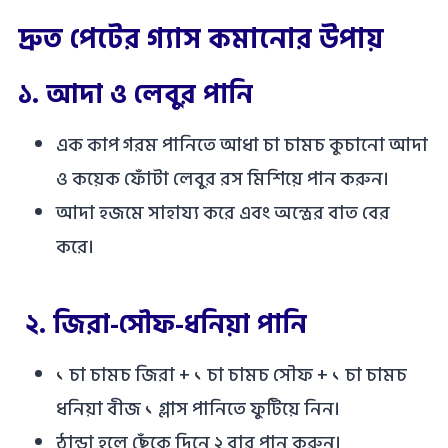
দ্রুত পেটের গ্যাস কমানোর উপায়
১.
আদা ও লেবুর পানি
এক কাপ গরম পানিতে আধা চা চামচ কুচানো আদা
ও কয়েক ফোঁটা লেবুর রস মিশিয়ে পান করুন।
আদা হজমে সাহায্য করে এবং অন্ত্রের বাত বের
করে।
২.
জিরা-সৌফ-ধনিয়া পানি
১ চা চামচ জিরা + ১ চা চামচ সৌফ + ১ চা চামচ
ধনিয়া বীজ ১ গ্লাস পানিতে ফুটিয়ে নিন।
ঠান্ডা হলে ছেঁকে দিনে ২ বার পান করুন।