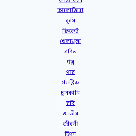
কাকে বলে
কালোজিরা
কৃষি
ক্রিকেট
খেলাধুলা
গণিত
গল্প
গাছ
গ্যাস্ট্রিক
চুলকানি
ছবি
জাতীয়
জীবনী
টিপস