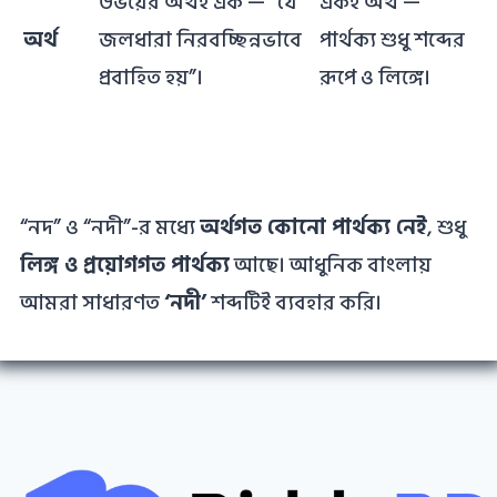
উভয়ের অর্থই এক — “যে
একই অর্থ —
অর্থ
জলধারা নিরবচ্ছিন্নভাবে
পার্থক্য শুধু শব্দের
প্রবাহিত হয়”।
রূপে ও লিঙ্গে।
“নদ” ও “নদী”-র মধ্যে
অর্থগত কোনো পার্থক্য নেই
, শুধু
লিঙ্গ ও প্রয়োগগত পার্থক্য
আছে। আধুনিক বাংলায়
আমরা সাধারণত
‘নদী’
শব্দটিই ব্যবহার করি।