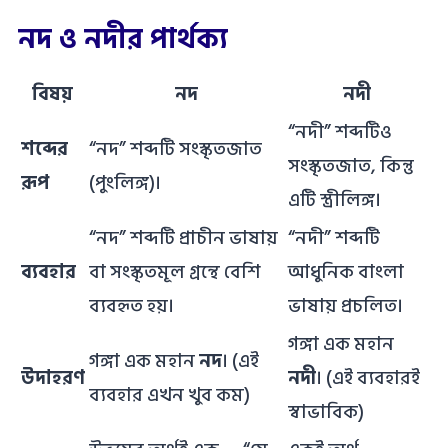
নদ ও নদীর পার্থক্য
বিষয়
নদ
নদী
“নদী” শব্দটিও
শব্দের
“নদ” শব্দটি সংস্কৃতজাত
সংস্কৃতজাত, কিন্তু
রূপ
(পুংলিঙ্গ)।
এটি স্ত্রীলিঙ্গ।
“নদ” শব্দটি প্রাচীন ভাষায়
“নদী” শব্দটি
ব্যবহার
বা সংস্কৃতমূল গ্রন্থে বেশি
আধুনিক বাংলা
ব্যবহৃত হয়।
ভাষায় প্রচলিত।
গঙ্গা এক মহান
গঙ্গা এক মহান
নদ
। (এই
উদাহরণ
নদী
। (এই ব্যবহারই
ব্যবহার এখন খুব কম)
স্বাভাবিক)