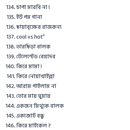
চাপা মারবি না !
ইউ পম গানা
ছায়াবৃক্ষের রাজকন্য
cool vs hot”
তারছিড়া বালক
টেলেন্টেড বেয়াদব
কিরে মামা !
কিরে নোয়াখাইল্লা
আরাম পাইলাম না
তোর মায় ঘুমায়
একজন মিথ্যুক বালক
একজোট বন্ধু
কিরে মাইকেল ?