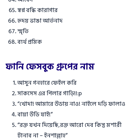
স্বপ্ন বন্ধি কারাগার
হৃদয় ভাঙা আর্তনাদ
স্মৃতি
ব্যর্থ প্রমিক
ফানি ফেসবুক গ্রুপের নাম
আসুন গনহারে ফেইল করি
সাকসেস এর পিলার গাড়ি!!:p
“খোদা! আমারে উডায় নাও! নাইলে দড়ি ফালাও
বায়া উডি যাই!”
“রক্ত যখন দিয়েছি,রক্ত আরো দেব কিন্তু মশারী
টানাব না – ইনশাল্লাহ”