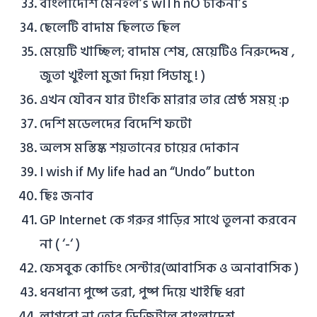
বাংলাদেশি মেনহল’s wITh nO ঢাকনা’s
ছেলেটি বাদাম ছিলতে ছিল
মেয়েটি খাচ্ছিল; বাদাম শেষ, মেয়েটিও নিরুদ্দেষ ,
জুতা খুইলা মুজা দিয়া পিডামু ! )
এখন যৌবন যার টাংকি মারার তার শ্রেষ্ঠ সময়্ :p
দেশি মডেলদের বিদেশি ফটো
অলস মস্তিষ্ক শয়তানের চায়ের দোকান
I wish if My life had an “Undo” button
ছিঃ জনাব
GP Internet কে গরুর গাড়ির সাথে তুলনা করবেন
না ( ‘-‘ )
ফেসবুক কোচিং সেন্টার(আবাসিক ও অনাবাসিক )
ধনধান্য পুষ্পে ভরা, পুষ্প দিয়ে খাইছি ধরা
লাগবো না তোর ডিজিটাল বাংলাদেশ