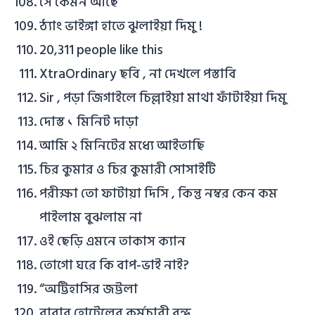
সে কেমন আছে
ঠ্যাং ভাইঙ্গা হাতে ঝুলাইয়া দিমু !
20,311 people like this
XtraOrdinary ছবি , না দেখলে পস্তাবি
Sir , পড়া জিগাইলে চিল্লাইয়া মাথা ফাঁটাইয়া দিমু
দোস্ত ১ মিনিট দাড়া
আমি ২ মিনিটের মধ্যে আইতাছি
চির কুমার ও চির কুমারী সোসাইটি
পরীক্ষা তো ফাটায়া দিসি , কিন্তু নম্বর কেন কম
পাইলাম বুঝলাম না
ওই ছেড়ি এমনে তাকাস ক্যান
তোগো ঘরে কি বাপ-ভাই নাই?
“অট্টিহাসির জট্টলা
বাবার হোটেলের কর্মচারী বৃন্দ..