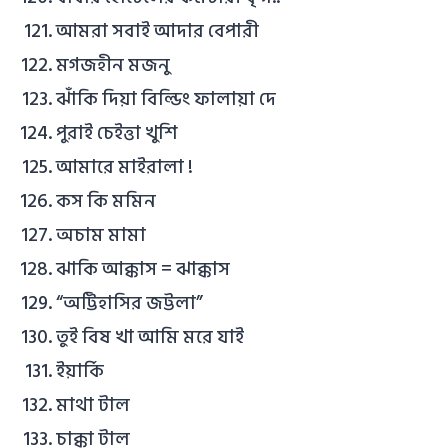
আমরা সবাই আদার বেপারী
মগজহীন মজনু
ঝাঁকি দিয়া বিল্ডিং ফালায়া দে
পুরাই চেইত্তা খুশি
আমারে মাইরালা !
কস কি মমিন
অচাম মামা
ঝাকি আক্কাস = ঝাক্কাস
“অট্টিহাসির জট্টলা”
তুই বিষ খা আমি মরে যাই
ইয়ার্কি
মাথা টাল
চাক্কা টাল