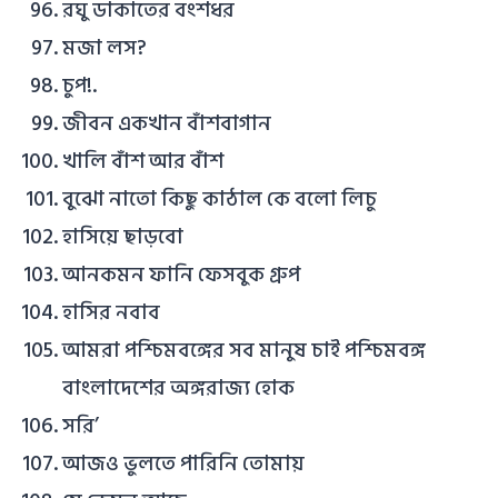
রঘু ডাকাতের বংশধর
মজা লস?
চুপ!.
জীবন একখান বাঁশবাগান
খালি বাঁশ আর বাঁশ
বুঝো নাতো কিছু কাঠাল কে বলো লিচু
হাসিয়ে ছাড়বো
আনকমন ফানি ফেসবুক গ্রুপ
হাসির নবাব
আমরা পশ্চিমবঙ্গের সব মানুষ চাই পশ্চিমবঙ্গ
বাংলাদেশের অঙ্গরাজ্য হোক
সরি’
আজও ভুলতে পারিনি তোমায়