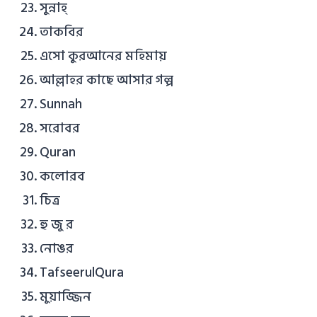
সুন্নাহ্
তাকবির
এসো কুরআনের মহিমায়
আল্লাহর কাছে আসার গল্প
Sunnah
সরোবর
Quran
কলোরব
চিত্র
হু জু র
নোঙর
TafseerulQura
মুয়াজ্জিন