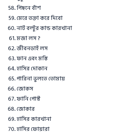
পিছনে বাঁশ
মেরে তক্তা করে দিবো
নাট বল্টুর কান্ড কারখানা
মজা লস ?
জীবনডাই লস
ফান এবং মস্তি
হাসির দোকান
পারিনা ভুলতে তোমায়
জোকস
ফানি পোস্ট
জোকার
হাসির কারখানা
হাসির ফোয়ারা