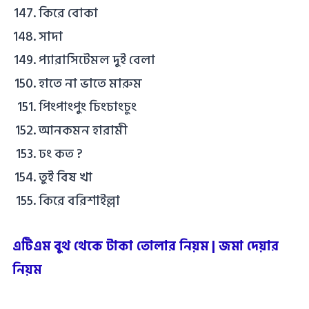
কিরে বোকা
সাদা
প্যারাসিটেমল দুই বেলা
হাতে না ভাতে মারুম
পিংপাংপুং চিংচাংচুং
আনকমন হারামী
ঢং কত ?
তুই বিষ খা
কিরে বরিশাইল্লা
এটিএম বুথ থেকে টাকা তোলার নিয়ম | জমা দেয়ার
নিয়ম