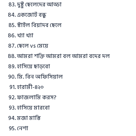
দুষ্টু ছেলেদের আড্ডা
একজোট বন্ধু
স্টাইল বিয়াদব ছেলে
খ্যা খ্যা
ছেলে vs মেয়ে
আমরা শক্তি আমরা বল আমরা বদের দল
হাসিয়ে ছাড়বো
মি. বিন অফিসিয়াল
হারামী-৪২০
ফাজলামি করস?
হাসিয়ে মারবো
মজা মাস্তি
নেশা