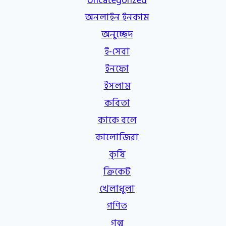
Uncategorized
অনলাইন ইনকাম
অনুচ্ছেদ
ই-সেবা
ইনফো
ইসলাম
কবিতা
কাকে বলে
কালোজিরা
কৃষি
ক্রিকেট
খেলাধুলা
গণিত
গল্প