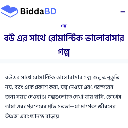
Skip
to
content
গল্প
বউ এর সাথে রোমান্টিক ভালোবাসার
গল্প
বউ এর সাথে রোমান্টিক ভালোবাসার গল্প শুধু অনুভূতি
নয়, বরং একে প্রকাশ করা, যত্ন নেওয়া এবং পরস্পরের
জন্য সময় দেওয়াও। গল্পগুলোতে দেখা যায় হাসি, চোখের
ভাষা এবং পরস্পরের প্রতি সততা—যা দাম্পত্য জীবনের
উষ্ণতা এবং আনন্দ বাড়ায়।