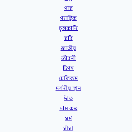
গাছ
গ্যাস্ট্রিক
চুলকানি
ছবি
জাতীয়
জীবনী
টিপস
টেলিকম
দর্শনীয় স্থান
দাঁত
দাম কত
ধর্ম
ধাঁধা