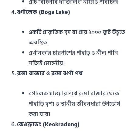
এটি “বাংলার দার্জিলিং” নামেও পরিচিত।
বগালেক (Boga Lake)
একটি প্রাকৃতিক হ্রদ যা প্রায় ২০০০ ফুট উঁচুতে
অবস্থিত।
এখানকার চারপাশের পাহাড় ও নীল পানি
সত্যিই মোহনীয়।
রুমা বাজার ও রুমা ঝর্ণা পথ
বগালেক যাওয়ার পথে রুমা বাজার থেকে
পাহাড়ি দৃশ্য ও স্থানীয় জীবনধারা উপভোগ
করা যায়।
কেওক্রাডং (Keokradong)