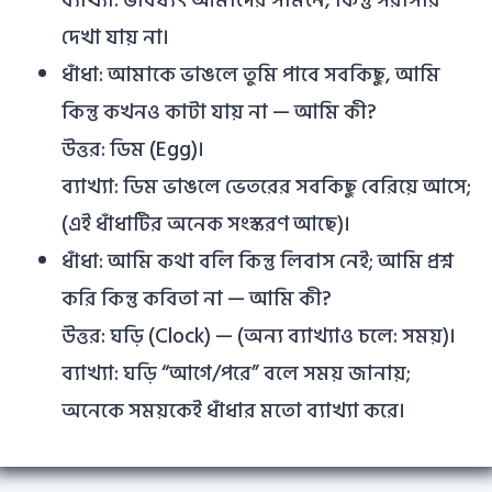
ব্যাখ্যা: ভবিষ্যৎ আমাদের সামনে, কিন্তু সরাসরি
দেখা যায় না।
ধাঁধা: আমাকে ভাঙলে তুমি পাবে সবকিছু, আমি
কিন্তু কখনও কাটা যায় না — আমি কী?
উত্তর: ডিম (Egg)।
ব্যাখ্যা: ডিম ভাঙলে ভেতরের সবকিছু বেরিয়ে আসে;
(এই ধাঁধাটির অনেক সংস্করণ আছে)।
ধাঁধা: আমি কথা বলি কিন্তু লিবাস নেই; আমি প্রশ্ন
করি কিন্তু কবিতা না — আমি কী?
উত্তর: ঘড়ি (Clock) — (অন্য ব্যাখ্যাও চলে: সময়)।
ব্যাখ্যা: ঘড়ি “আগে/পরে” বলে সময় জানায়;
অনেকে সময়কেই ধাঁধার মতো ব্যাখ্যা করে।