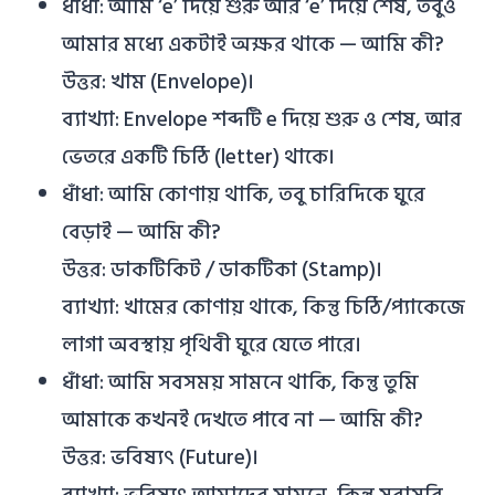
ধাঁধা: আমি ‘e’ দিয়ে শুরু আর ‘e’ দিয়ে শেষ, তবুও
আমার মধ্যে একটাই অক্ষর থাকে — আমি কী?
উত্তর: খাম (Envelope)।
ব্যাখ্যা: Envelope শব্দটি e দিয়ে শুরু ও শেষ, আর
ভেতরে একটি চিঠি (letter) থাকে।
ধাঁধা: আমি কোণায় থাকি, তবু চারিদিকে ঘুরে
বেড়াই — আমি কী?
উত্তর: ডাকটিকিট / ডাকটিকা (Stamp)।
ব্যাখ্যা: খামের কোণায় থাকে, কিন্তু চিঠি/প্যাকেজে
লাগা অবস্থায় পৃথিবী ঘুরে যেতে পারে।
ধাঁধা: আমি সবসময় সামনে থাকি, কিন্তু তুমি
আমাকে কখনই দেখতে পাবে না — আমি কী?
উত্তর: ভবিষ্যৎ (Future)।