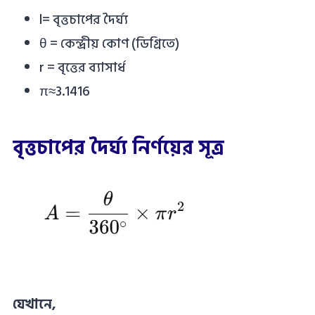
l= বৃত্তচাপের দৈর্ঘ্য
θ = কেন্দ্রীয় কোণ (ডিগ্রিতে)
r = বৃত্তের ব্যাসার্ধ
π≈3.1416
বৃত্তচাপের দৈর্ঘ্য নির্ণয়ের সূত্র
যেখানে,