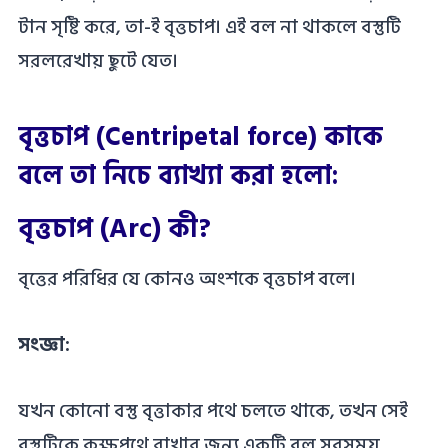
টান সৃষ্টি করে, তা-ই বৃত্তচাপ। এই বল না থাকলে বস্তুটি
সরলরেখায় ছুটে যেত।
বৃত্তচাপ (Centripetal force) কাকে
বলে তা নিচে ব্যাখ্যা করা হলো:
বৃত্তচাপ (Arc) কী?
বৃত্তের পরিধির যে কোনও অংশকে বৃত্তচাপ বলে।
সংজ্ঞা:
যখন কোনো বস্তু বৃত্তাকার পথে চলতে থাকে, তখন সেই
বস্তুটিকে কক্ষপথে রাখার জন্য একটি বল সবসময়