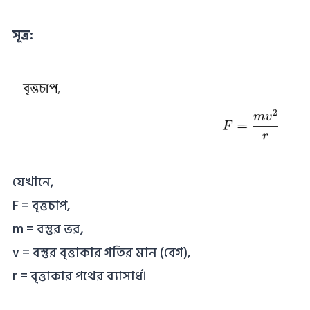
সূত্র:
যেখানে,
F = বৃত্তচাপ,
m = বস্তুর ভর,
v = বস্তুর বৃত্তাকার গতির মান (বেগ),
r = বৃত্তাকার পথের ব্যাসার্ধ।