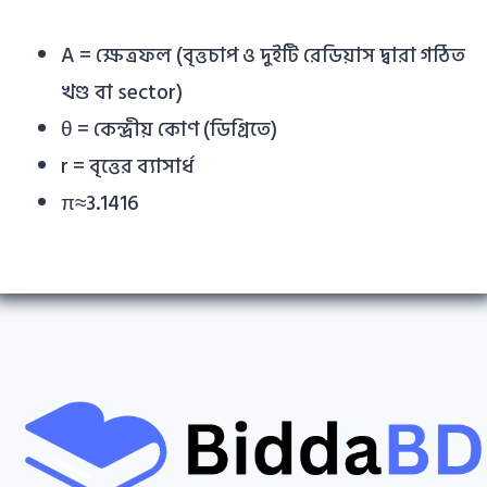
A = ক্ষেত্রফল (বৃত্তচাপ ও দুইটি রেডিয়াস দ্বারা গঠিত
খণ্ড বা sector)
θ = কেন্দ্রীয় কোণ (ডিগ্রিতে)
r = বৃত্তের ব্যাসার্ধ
π≈3.1416