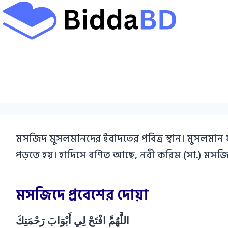
Skip
to
content
মসজিদ মুসলমানদের ইবাদতের পবিত্র স্থান। মুসলমা
পড়তে হয়। হাদিসে বর্ণিত আছে, নবী করিম (সা.) মসজ
মসজিদে প্রবেশের দোয়া
اللَّهُمَّ افْتَحْ لِي أَبْوَابَ رَحْمَتِكَ