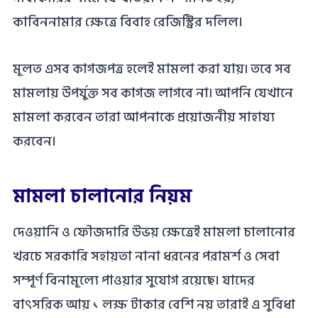
কাবিননামার ক্ষেত্রে বিবাহ রেজিস্ট্রির দলিল।
মূলত এসব কাগজপত্র হলেই মামলা করা যায়৷ তবে সব
মামলায় উপর্যুক্ত সব কাগজ লাগবে না৷ আপনি যেখানে
মামলা করবেন তারা আপনাকে প্রয়োজনীয় সাহায্য
করবেন।
মামলা চালানোর নিয়ম
দেওয়ানি ও ফৌজদারি উভয় ক্ষেত্রেই মামলা চালানোর
খরচে সরকারি সহায়তা নানা ধরনের পরামর্শ ও সেবা
সম্পূর্ণ বিনামূল্যে পাওয়ার সুযোগ রয়েছে। যাদের
বাৎসরিক আয় ১ লক্ষ টাকার বেশি নয় তারাই এ সুবিধা