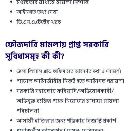
মধ্যস্থতার মাধ্যমে মামলা নিষ্পত্তি
আইনগত তথ্য সেবা
ডি.এন.এ.টেস্টের খরচ
ফৌজদারি মামলায় প্রাপ্ত সরকারি
সুবিধাসমূহ কী কী?
জেলা লিগ্যাল এইড অফিস হতে আইনগত তথ্য ও পরামর্শ।
প্যানেল আইনজীবীর নিকট হতে আইনগত পরামর্শ।
সরকারি সহায়তায় ফরিয়াদি/অভিযোগকারী/
অভিযুক্ত ব্যক্তির পক্ষে নিয়োগের মাধ্যমে মামলা
পরিচালনা।
আসামী হাজিরার জন্য পত্রিকায় বিজ্ঞপ্তি প্রকাশ।
প্রয়োজনীয় কাগজপত্র ( যেমন: মেডিকেল