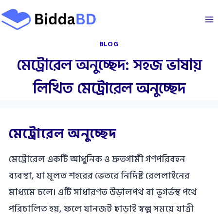
Skip
to
content
BLOG
মেট্রোরেল অনুচ্ছেদ: সহজ ভাষায়
লিখিত মেট্রোরেল অনুচ্ছেদ
মেট্রোরেল অনুচ্ছেদ
মেট্রোরেল একটি আধুনিক ও দ্রুতগামী গণপরিবহন
ব্যবস্থা, যা মূলত শহরের ভেতরে নির্দিষ্ট রেললাইনের
মাধ্যমে চলে। এটি সাধারণত উড়ালপথ বা ভূগর্ভস্থ পথে
পরিচালিত হয়, ফলে যানজট ছাড়াই স্বল্প সময়ে যাত্রী