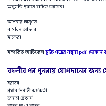
অনুমতি প্রদানে বাধিত করবেন।
আপনার অনুগত
নাসরিন আক্তার
স্বাক্ষর।
সম্পর্কিত আর্টিকেল
চুক্তি পত্রের নমুনা pdf: দোকান ভা
বদলীর পর পুনরায় যোগদানের জন্য য
বরাবর
প্রধান নির্বাহী কর্মকর্তা
জনতা ট্রেডার্স
রংপুর শাখা,রংপুর