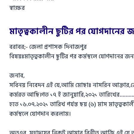
স্বাক্ষর
মাতৃত্বকালীন ছুটির পর যোগদানের জ
বরাবর;- জেলা প্রশাসক দিনাজপুর
বিষয়ঃমাতৃত্বকালীন ছুটির পর কর্মস্থলে যোগদানের জ
জনাব,
সবিনয় নিবেদন এই যে,আমি মোছাঃ নাসরিন আক্তার,জেল
কর্মরত আছি।গত ১৭ ই জানুয়ারি,২০২১ তারিখের……
হতে ১৬.০৭.২০২১ তারিখ পর্যন্ত ছয় (৬) মাস মাতৃত্বক
কর্মস্থলে যোগদান করলাম।
অতএব, মহাদয়ের নিকট আমার বিনীত আর্জি এই যে,আমা