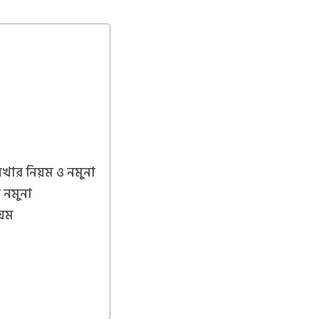
েখার নিয়ম ও নমুনা
 নমুনা
িয়ম