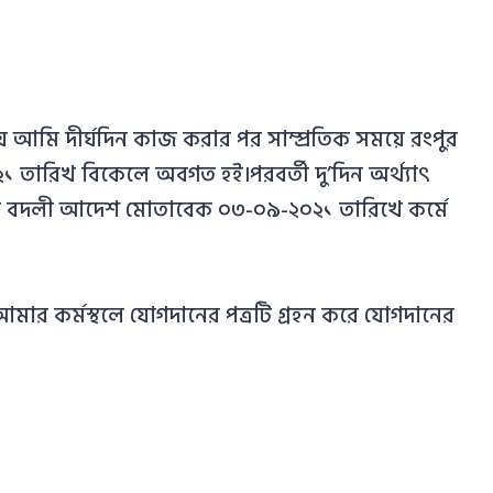
য় আমি দীর্ঘদিন কাজ করার পর সাম্প্রতিক সময়ে রংপুর
 তারিখ বিকেলে অবগত হই।পরবর্তী দু’দিন অর্থ্যাৎ
য় বদলী আদেশ মোতাবেক ০৩-০৯-২০২১ তারিখে কর্মে
র কর্মস্থলে যোগদানের পত্রটি গ্রহন করে যোগদানের