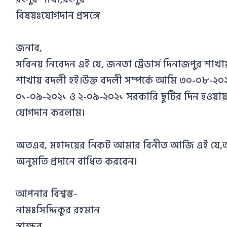
বিষয়ঃযোগদান প্রসঙ্গে
জনাব,
সবিনয় নিবেদন এই যে, জনতা ট্রেডার্স দিনাজপুর শাখা
শাখায় বদলী হই।উক্ত বদলী সম্পর্কে আমি ৩০-০৮-২০২১
০১-০৯-২০২১ ও ২-০৯-২০২১ সরকারি ছুটির দিন হওয়া
যোগদান করলাম।
অতএব, মহাদয়ের নিকট আমার বিনীত আর্জি এই যে,আমা
অনুমতি প্রদানে বাধিত করবেন।
আপনার বিশ্বস্ত-
নামঃসিদ্দিকুর রহমান
স্বাক্ষর