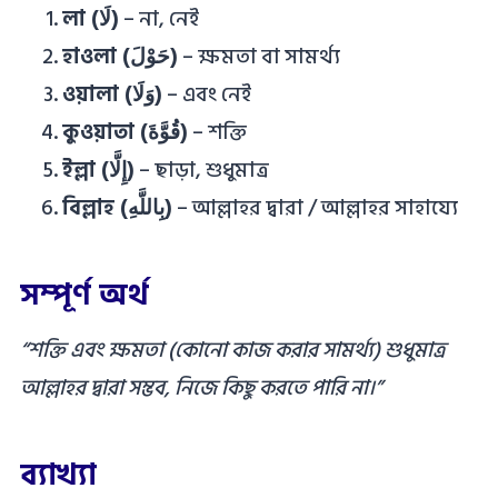
লা (لَا)
– না, নেই
হাওলা (حَوْلَ)
– ক্ষমতা বা সামর্থ্য
ওয়ালা (وَلَا)
– এবং নেই
কুওয়াতা (قُوَّةَ)
– শক্তি
ইল্লা (إِلَّا)
– ছাড়া, শুধুমাত্র
বিল্লাহ (بِاللَّهِ)
– আল্লাহর দ্বারা / আল্লাহর সাহায্যে
সম্পূর্ণ অর্থ
“শক্তি এবং ক্ষমতা (কোনো কাজ করার সামর্থ্য) শুধুমাত্র
আল্লাহর দ্বারা সম্ভব, নিজে কিছু করতে পারি না।”
ব্যাখ্যা