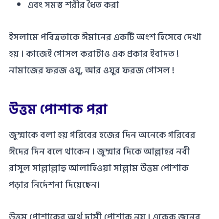
এবং সমস্ত শরীর ধৈত করা
ইসলামে পবিত্রতাকে ঈমানের একটি অংশ হিসেবে দেখা
হয় । কাজেই গোসল করাটাও এক প্রকার ইবাদত !
নামাজের ফরজ ওযু, আর ওযুর ফরজ গোসল !
উত্তম পোশাক পরা
জুম্মাকে বলা হয় গরিবের হজের দিন অনেকে গরিবের
ঈদের দিন বলে থাকেন । জুম্মার দিকে আল্লাহর নবী
রাসুল সাল্লাল্লাহু আলাহিওয়া সাল্লাম উত্তম পোশাক
পড়ার নির্দেশনা দিয়েছেন।
উত্তম পোশাকের অর্থ দামী পোশাক নয় । একেক জনের