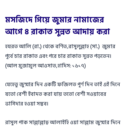
মসজিদে গিয়ে জুমার নামাজের
আগে ৪ রাকাত সুন্নত আদায় করা
হযরত আলি (রা.) থেকে বর্ণিত,রাসুলুল্লাহ (সা.) জুমার
পূর্বে চার রাকাত এবং পরে চার রাকাত সুন্নত পড়তেন।
(আল মুজামুল আওসাত,হাদিস: ১৬১৭)
যেহেতু জুম্মার দিন একটি ফজিলত পূর্ণ দিন তাই এই দিনে
যতো বেশী ইবাদত করা যায় ততো বেশী সওয়াবের
ভাগিদার হওয়া সম্ভব।
রাসুল পাক সাল্লাল্লাহু আলাইহি ওয়া সাল্লাম জুম্মার দিনে