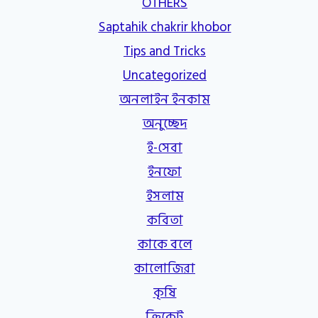
OTHERS
Saptahik chakrir khobor
Tips and Tricks
Uncategorized
অনলাইন ইনকাম
অনুচ্ছেদ
ই-সেবা
ইনফো
ইসলাম
কবিতা
কাকে বলে
কালোজিরা
কৃষি
ক্রিকেট