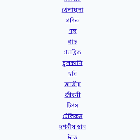
খেলাধুলা
গণিত
গল্প
গাছ
গ্যাস্ট্রিক
চুলকানি
ছবি
জাতীয়
জীবনী
টিপস
টেলিকম
দর্শনীয় স্থান
দাঁত