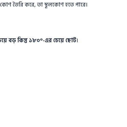
 কোণ তৈরি করে, তা স্থূলকোণ হতে পারে।
য়ে বড় কিন্তু ১৮০°-এর চেয়ে ছোট
।