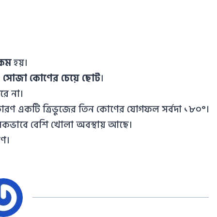
কম
হয়।
ং
সোজা কোণের চেয়ে ছোট
।
রে না।
, কারণ একটি ত্রিভুজের তিন কোণের যোগফল সর্বদা ১৮০°।
মূলকভাবে বেশি খোলা অবস্থায় আছে।
োণ।