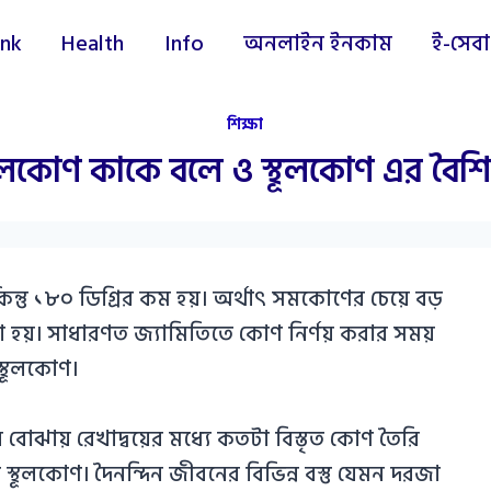
nk
Health
Info
অনলাইন ইনকাম
ই-সেবা
শিক্ষা
থূলকোণ কাকে বলে ও স্থূলকোণ এর বৈশিষ্
িন্তু ১৮০ ডিগ্রির কম হয়। অর্থাৎ সমকোণের চেয়ে বড়
হয়। সাধারণত জ্যামিতিতে কোণ নির্ণয় করার সময়
্থূলকোণ।
ভাবে বোঝায় রেখাদ্বয়ের মধ্যে কতটা বিস্তৃত কোণ তৈরি
স্থূলকোণ। দৈনন্দিন জীবনের বিভিন্ন বস্তু যেমন দরজা