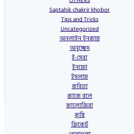
OTHERS
Saptahik chakrir khobor
Tips and Tricks
Uncategorized
অনলাইন ইনকাম
অনুচ্ছেদ
ই-সেবা
ইনফো
ইসলাম
কবিতা
কাকে বলে
কালোজিরা
কৃষি
ক্রিকেট