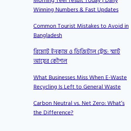
Morning Teer result Today | Daily
Winning Numbers & Fast Updates
Common Tourist Mistakes to Avoid in
Bangladesh
রিমোট ইনকাম ও ডিজিটাল ট্রেন্ড: স্মার্ট
আয়ের কৌশল
What Businesses Miss When E-Waste
Recycling Is Left to General Waste
Carbon Neutral vs. Net Zero: What’s
the Difference?