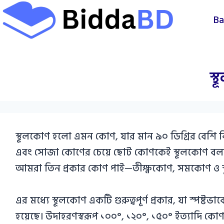
Skip
Ba
to
content
স্
স্থূলকোণ হলো এমন কোণ, যার মান ৯০ ডিগ্রির বেশি ক
এবং সোজা কোণের চেয়ে ছোট কোণকেই স্থূলকোণ বলা 
আমরা তিন প্রকার কোণ পাই—তীক্ষ্ণকোণ, সমকোণ ও স
এর মধ্যে স্থূলকোণ একটি গুরুত্বপূর্ণ প্রকার, যা স্পষ্ট
হয়েছে। উদাহরণস্বরূপ ১০০°, ১২০°, ১৫০° ইত্যাদি কোণ 