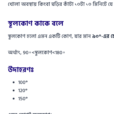
খোলা অবস্থায় কিংবা ঘড়ির কাঁটা ১০টা ১০ মিনিটে যে
স্থূলকোণ কাকে বলে
স্থূলকোণ হলো এমন একটি কোণ, যার মান
৯০°-এর চে
অর্থাৎ,
9
0
∘
<
স্থূলকোণ
<
18
0
∘
উদাহরণঃ
100°
120°
150°