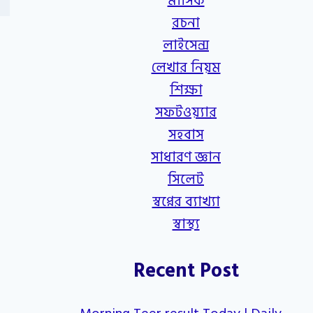
মাসিক
রচনা
লাইসেন্স
লেখার নিয়ম
শিক্ষা
সফটওয়্যার
সহবাস
সাধারণ জ্ঞান
সিলেট
স্বপ্নের ব্যাখ্যা
স্বাস্থ্য
Recent Post