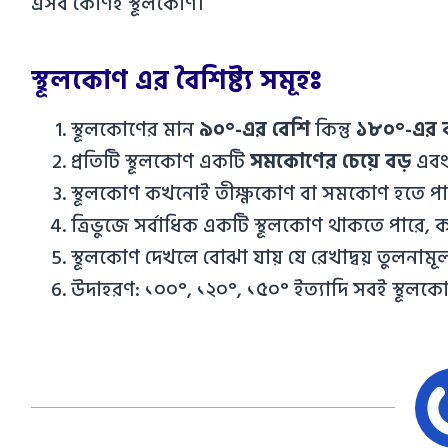
এসব কোণই স্থূলকোণ।
স্থূলকোণ এর বৈশিষ্ট্য সমূহঃ
স্থূলকোণের মান
৯০°-এর বেশি
কিন্তু
১৮০°-এর 
প্রতিটি স্থূলকোণ একটি
সমকোণের চেয়ে বড়
এব
স্থূলকোণ কখনোই তীক্ষ্ণকোণ বা সমকোণ হতে পা
ত্রিভুজে সর্বাধিক একটি স্থূলকোণ থাকতে পারে
স্থূলকোণ দেখলে বোঝা যায় যে রেখাদ্বয় তুলনা
উদাহরণ: ১০০°, ১২০°, ১৫০° ইত্যাদি সবই স্থূলক