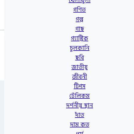
খেলাধুলা
গণিত
গল্প
গাছ
গ্যাস্ট্রিক
চুলকানি
ছবি
জাতীয়
জীবনী
টিপস
টেলিকম
দর্শনীয় স্থান
দাঁত
দাম কত