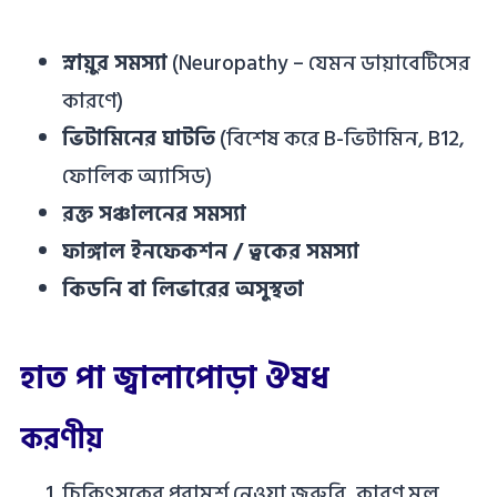
স্নায়ুর সমস্যা
(Neuropathy – যেমন ডায়াবেটিসের
কারণে)
ভিটামিনের ঘাটতি
(বিশেষ করে B-ভিটামিন, B12,
ফোলিক অ্যাসিড)
রক্ত সঞ্চালনের সমস্যা
ফাঙ্গাল ইনফেকশন / ত্বকের সমস্যা
কিডনি বা লিভারের অসুস্থতা
হাত পা জ্বালাপোড়া ঔষধ
করণীয়
চিকিৎসকের পরামর্শ নেওয়া জরুরি, কারণ মূল