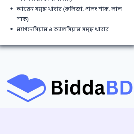
আয়রন সমৃদ্ধ খাবার (কলিজা, পালং শাক, লাল
শাক)
ম্যাগনেসিয়াম ও ক্যালসিয়াম সমৃদ্ধ খাবার