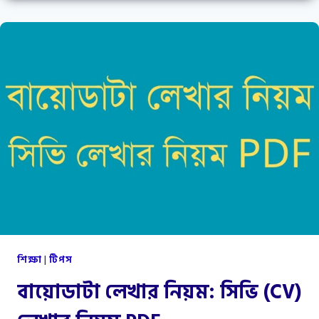
খাওয়া
উচিত
?
শিক্ষা
|
টিপস
বায়োডাটা লেখার নিয়ম: সিভি (CV)