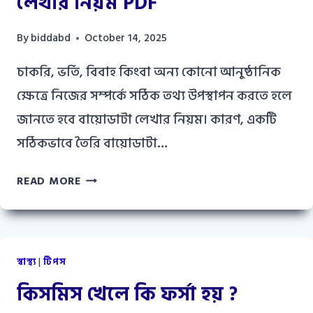
লেখার নিয়ম PDF
By
biddabd
October 14, 2025
চাকরি, ভর্তি, বিবাহ কিংবা অন্য কোনো আনুষ্ঠানিক
ক্ষেত্রে নিজের সম্পর্কে সঠিক তথ্য উপস্থাপন করতে হলে
জানতে হবে বায়োডাটা লেখার নিয়ম। কারণ, একটি
সঠিকভাবে তৈরি বায়োডাটা…
বায়োডাটা
READ MORE
লেখার
নিয়ম:
সিভি
(CV)
স্বাস্থ্য
|
টিপস
লেখার
কিসমিস খেলে কি ফর্সা হয় ?
নিয়ম
PDF