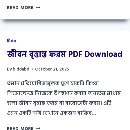
ইংরেজি
READ MORE
শেখার
সহজ
উপায়
ও
টিপস
১০
জীবন বৃত্তান্ত ফরম PDF Download
টি
টিপস
By
biddabd
October 21, 2025
র্তমান প্রতিযোগিতামূলক যুগে চাকরি কিংবা
শিক্ষাক্ষেত্রে নিজেকে উপস্থাপন করার অন্যতম মাধ্যম
হলো জীবন বৃত্তান্ত ফরম বা বায়োডাটা ফরম। এটি
এমন একটি নথি যেখানে একজন ব্যক্তির…
জীবন
READ MORE