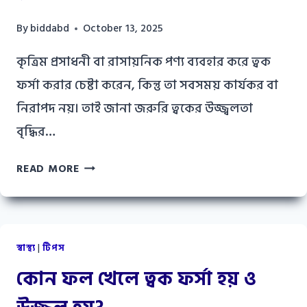
By
biddabd
October 13, 2025
কৃত্রিম প্রসাধনী বা রাসায়নিক পণ্য ব্যবহার করে ত্বক
ফর্সা করার চেষ্টা করেন, কিন্তু তা সবসময় কার্যকর বা
নিরাপদ নয়। তাই জানা জরুরি ত্বকের উজ্জ্বলতা
বৃদ্ধির…
ত্বকের
READ MORE
উজ্জ্বলতা
বৃদ্ধির
উপায়:
প্রাকৃতিক
স্বাস্থ্য
|
টিপস
যত্নে
কোন ফল খেলে ত্বক ফর্সা হয় ও
ফিরে
পান