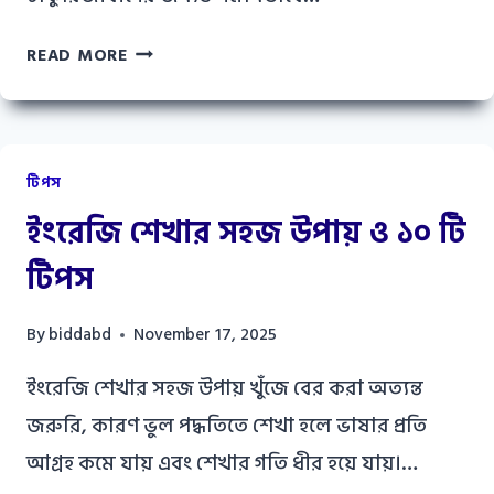
৫০
READ MORE
হাজার
টাকায়
২৫
টি
টিপস
ব্যবসার
ইংরেজি শেখার সহজ উপায় ও ১০ টি
আইডিয়া:
50000
টিপস
টাকায়
কি
By
biddabd
November 17, 2025
ব্যবসা
করা
ইংরেজি শেখার সহজ উপায় খুঁজে বের করা অত্যন্ত
যায়?
জরুরি, কারণ ভুল পদ্ধতিতে শেখা হলে ভাষার প্রতি
আগ্রহ কমে যায় এবং শেখার গতি ধীর হয়ে যায়।…