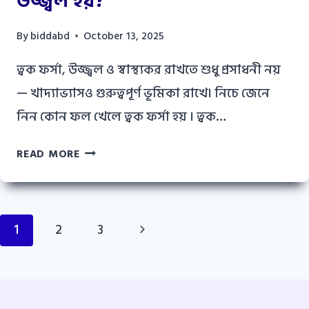
উজ্জ্বল হয়?
নিখুঁত
সৌন্দর্য
By
biddabd
October 13, 2025
ত্বক ফর্সা, উজ্জ্বল ও স্বাস্থ্যকর রাখতে শুধু প্রসাধনী নয়
— খাদ্যাভ্যাসও গুরুত্বপূর্ণ ভূমিকা রাখে। নিচে জেনে
নিন কোন ফল খেলে ত্বক ফর্সা হয় । ত্বক…
কোন
READ MORE
ফল
খেলে
ত্বক
Page
ফর্সা
Next
1
2
3
হয়
navigation
Page
ও
উজ্জ্বল
হয়?