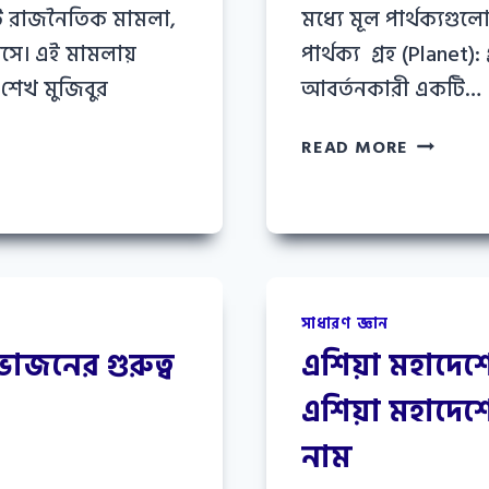
ি রাজনৈতিক মামলা,
মধ্যে মূল পার্থক্যগুলো
আসে। এই মামলায়
পার্থক্য গ্রহ (Planet):
শেখ মুজিবুর
আবর্তনকারী একটি…
গ্রহ
READ MORE
ও
উপগ্রহের
মধ্যে
পার্থক্য
কী
লিখ
সাধারণ জ্ঞান
াজনের গুরুত্ব
এশিয়া মহাদে
এশিয়া মহাদেশ
নাম
5