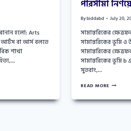
পরিসীমা নির্ণয়ে
নাম
By
biddabd
July 20, 2
 বানান হলো: Arts
সামান্তরিকের ক্ষেত্রফল
র: আর্টস বা আর্স বলতে
সামান্তরিকের ভূমি ও
বিক শাখা
সামান্তরিকের ক্ষেত্
িত্য,…
সামান্তরিকের ভূমি 
সুতরাং,…
সামান্তরিক
READ MORE
ক্ষেত্রফল
ও
পরিসীমা
নির্ণয়ের
t
সূত্র