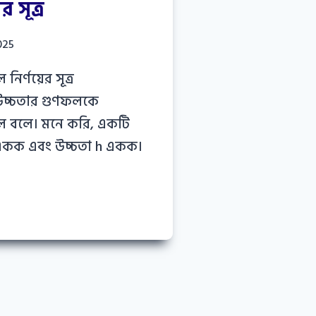
র সূত্র
025
 নির্ণয়ের সূত্র
 উচ্চতার গুণফলকে
রফল বলে। মনে করি, একটি
b একক এবং উচ্চতা h একক।
ের