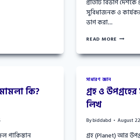
প্রতিটি বিভাগ দেশকে
সুবিধাজনক ও কার্যক
ভাগ করা…
বাংলাদেশ
READ MORE
বিভাগ
কয়টি
ও
কি
কি?
সাধারণ জ্ঞান
বাংলাদেশ
 মামলা কি?
গ্রহ ও উপগ্রহের 
৮
টি
লিখ
বিভাগের
নাম
5
By
biddabd
August 22
িল পাকিস্তান
গ্রহ (Planet) আর উপগ