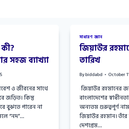
সাধারণ জ্ঞান
য কী?
জিয়াউর রহমানে
র সহজ ব্যাখ্যা
তারিখ
25
By
biddabd
October 1
রিবেশ ও জীবনের সাথে
জিয়াউর রহমানের জন্ম
বে জড়িত। কিন্তু
বাংলাদেশের স্বাধীনতা
ে বুঝতে পারেন না
অন্যতম গুরুত্বপূর্ণ না
আসলে “নদ”…
জিয়াউর রহমান। তাঁর 
দেশপ্রেম…