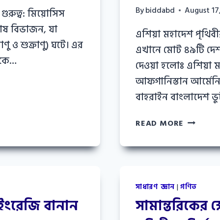
By
biddabd
August 17
রুত্ব: মিয়োসিস
ষ বিভাজন, যা
এশিয়া মহাদেশ পৃথিবী
াণু ও শুক্রাণু) ঘটে। এর
এখানে মোট ৪৯টি দেশ
থেকে…
দেওয়া হলোঃ এশিয়া
আফগানিস্তান আর্মে
বাহরাইন বাংলাদেশ ভ
এশিয়া
READ MORE
মহাদেশের
দেশগুলোর
নাম:
এশিয়া
মহাদেশের
সাধারণ জ্ঞান
|
গণিত
৪৮
 ইংরেজি বানান
সামান্তরিকের ক
টি
দেশের