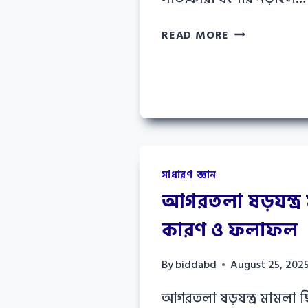
খুলনা
READ MORE
বিভাগের
জেলা
সমূহ
কয়টি
ও
কি
কি
সাধারণ জ্ঞান
আগরতলা ষড়যন্ত্র
কারণ ও ফলাফল
By
biddabd
August 25, 202
আগরতলা ষড়যন্ত্র মামলা ছ