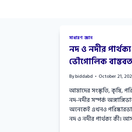
সাধারণ জ্ঞান
নদ ও নদীর পার্থক্
ভৌগোলিক বাস্তবতা
By
biddabd
October 21, 20
আমাদের সংস্কৃতি, কৃষি, প
নদ-নদীর সম্পর্ক অঙ্গাঙ্গিভা
অনেকেই এখনও পরিষ্কারভাব
নদ ও নদীর পার্থক্য কী। 