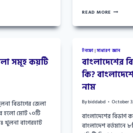
জিয়াউর
READ MORE
রহমানের
জন্ম
ও
মৃত্যু
তারিখ
ইনফো
|
সাধারণ জ্ঞান
লা সমূহ কয়টি
বাংলাদেশের বি
কি? বাংলাদেশে
নাম
5
By
biddabd
October 3
ুলনা বিভাগের জেলা
ত্তর হলো মোট ১০টি
বাংলাদেশের বিভাগ কয়
ঃ খুলনা বাগেরহাট
বাংলাদেশ বর্তমানে ৮ট