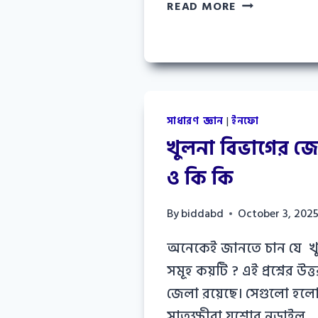
নদ
READ MORE
ও
নদীর
পার্থক্য
কী?
ভৌগোলিক
বাস্তবতার
সাধারণ জ্ঞান
|
ইনফো
সহজ
খুলনা বিভাগের জে
ব্যাখ্যা
ও কি কি
By
biddabd
October 3, 202
অনেকেই জানতে চান যে খ
সমূহ কয়টি ? এই প্রশ্নের উ
জেলা রয়েছে। সেগুলো হলো
সাতক্ষীরা যশোর নড়াইল…