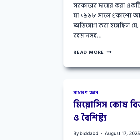
সরকারের দায়ের করা একট
যা ১৯৬৮ সালে প্রকাশ্যে 
অভিযোগ করা হয়েছিল যে, 
রহমানসহ…
আগরতলা
READ MORE
ষড়যন্ত্র
মামলা
কি?
কারণ
ও
সাধারণ জ্ঞান
ফলাফল
মিয়োসিস কোষ বিভ
ও বৈশিষ্ট্য
By
biddabd
August 17, 202