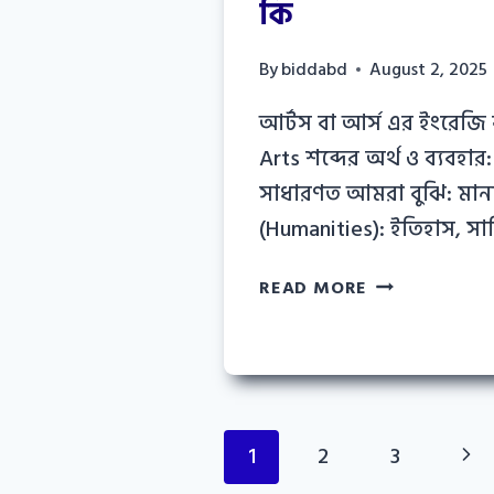
কি
By
biddabd
August 2, 2025
আর্টস বা আর্স এর ইংরেজি
Arts শব্দের অর্থ ও ব্যবহা
সাধারণত আমরা বুঝি: মান
(Humanities): ইতিহাস, সাহ
আর্টস
READ MORE
বা
আর্স
এর
ইংরেজি
বানান
Page
কি
Nex
1
2
3