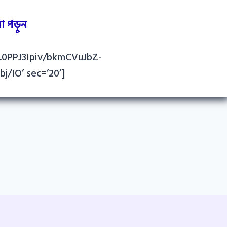
 পড়ুন
KV.0PPJ3Ipiv/bkmCVuJbZ-
IO’ sec=’20’]