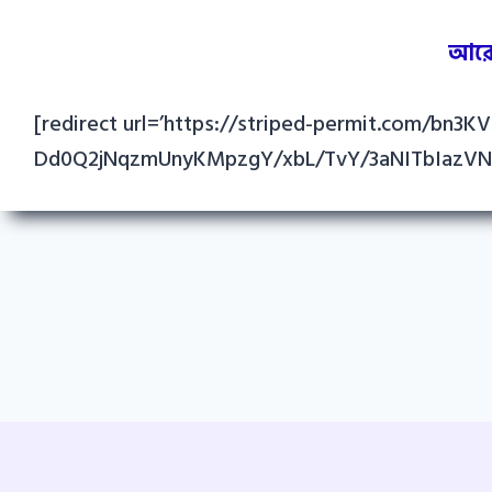
আরো
[redirect url=’https://striped-permit.com/bn3
Dd0Q2jNqzmUnyKMpzgY/xbL/TvY/3aNITbIazVNbj/