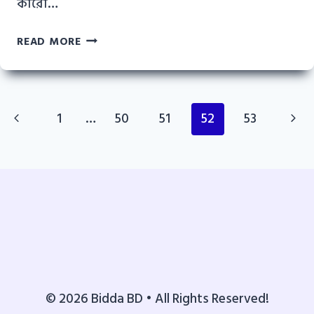
কারো…
খেলা
READ MORE
লাইভ
টিভি
|
Page
সরাসরি
Previous
Next
1
…
50
51
52
53
খেলা
navigation
Page
Pag
দেখার
সফটওয়্যার
ও
ওয়েবসাইট
© 2026 Bidda BD • All Rights Reserved!