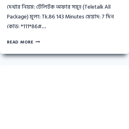
দেখার নিয়ম: টেলিটক অফার সমূহ (Teletalk All
Package) মূল্য: Tk.86 143 Minutes মেয়াদ: 7 দিন
কোড: *111*86#…
টেলিটক
READ MORE
অফার
সমূহ
ও
দেখার
নিয়ম
–
২০২২