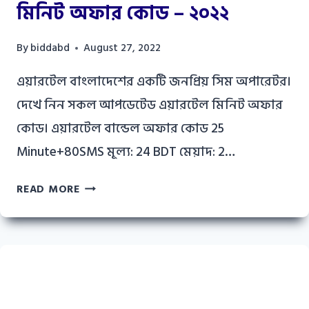
মিনিট অফার কোড – ২০২২
By
biddabd
August 27, 2022
এয়ারটেল বাংলাদেশের একটি জনপ্রিয় সিম অপারেটর।
দেখে নিন সকল আপডেটেড এয়ারটেল মিনিট অফার
কোড। এয়ারটেল বান্ডেল অফার কোড 25
Minute+80SMS মূল্য: 24 BDT মেয়াদ: 2…
এয়ারটেল
READ MORE
বান্ডেল
ও
এয়ারটেল
মিনিট
অফার
কোড