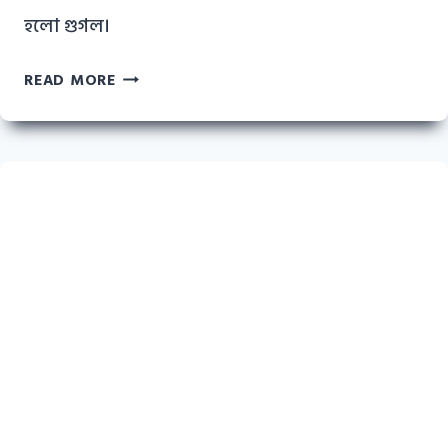
হলো গুগল।
গুগল
READ MORE
অ্যাসিস্ট্যান্ট
কি?
এর
সুবিধা
ও
ব্যবহারের
সঠিক
উপায়