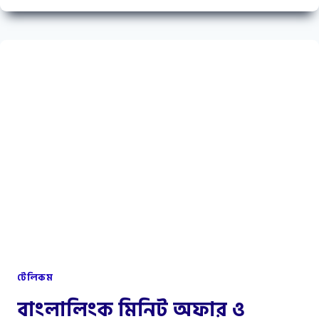
অফার,
জিপি
অফার
কোড
টেলিকম
বাংলালিংক মিনিট অফার ও