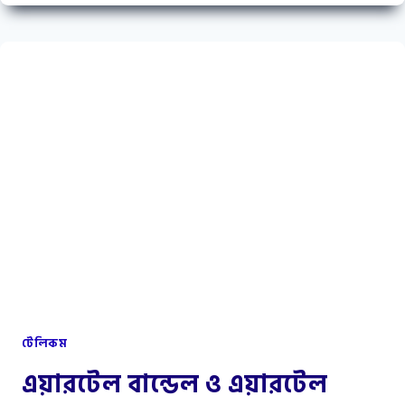
অফার
কোড
২০২২
টেলিকম
এয়ারটেল বান্ডেল ও এয়ারটেল